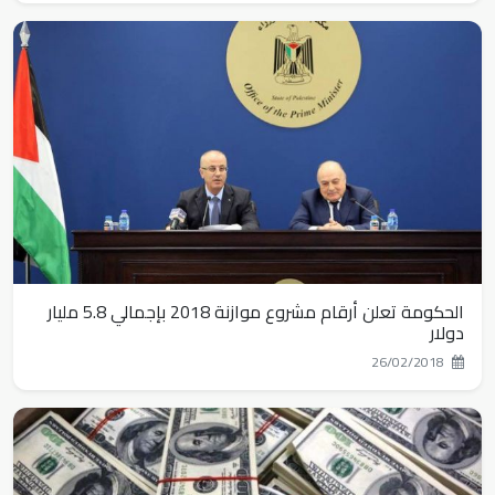
انخفاض عدد التجار الجدد بنسبة 14.5% في العام 2023
فعالية تسليم منح عينية للنساء والشباب المستفيدين من مشروع "الاصرار
لنواصل المشوار" لمرحلته ...
جانب من زيارة صندوق النفقة الفلسطيني لملتقى رجال الأعمال في نابلس
صباح اليوم ...
انتاج فلسطين من الزيت آخر 10 سنوات
الحكومة تعلن أرقام مشروع موازنة 2018 بإجمالي 5.8 مليار
دولار
26/02/2018
استكمالاً لسلسلة اللقاءات الخاصة بموضوع "السلم الأهلي" قامت هيئة
التوجيه السياسي بعقد لقاء ...