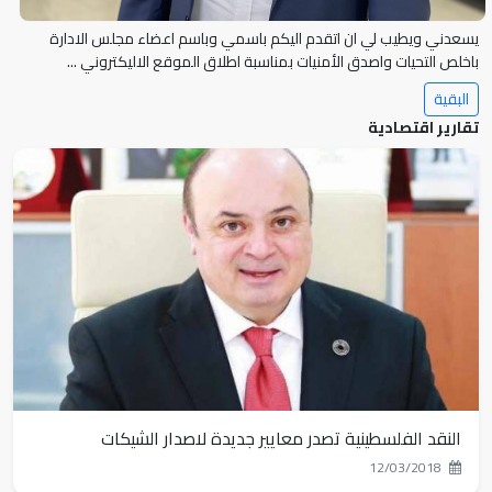
سلطة النقد: فتح باب التسويات الرضائية الاستثنائية اعتباراً من 23 فبراير 2025"
يسعدني ويطيب لي ان اتقدم اليكم باسمي وباسم اعضاء مجلس الادارة
وإعفاء ...
باخلص التحيات واصدق الأمنيات بمناسبة اطلاق الموقع الاليكتروني ...
البقية
تقارير اقتصادية
جانب من اللقاء الإقتصادي الذي جمع عددًا من الأعضاء، بحضور ممثلين عن
الغرفة ...
اجتماع الهيئة العامة السنوي وافتتاح قاعة البزنس سنتر لملتقى رجال اعمال
نابلس
ارتفاع ترخيص المصانع بنسبة 6%، وإنخفاض رأسمالها بنسبة 45%
ارتفاع ترخيص المصانع بنسبة 6%
النقد الفلسطينية تصدر معايير جديدة لاصدار الشيكات
12/03/2018