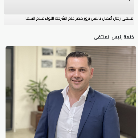
ملتقى رجال أعمال نابلس يزور مدير عام الشرطة اللواء علام السقا
كلمة رئيس الملتقى
وفد من ملتقى رجال أعمال نابلس يزور سلطة النقد لبحث سبل التعاون وتعزيز
...
جمعية التضامن الخيرية تعقد ندوة حول “فقه زكاة التاجر” بالتعاون مع ملتقى
رجال ...
جهاز الارتباط العسكري الفلسطيني يطلق خدمة الرقم 163 للابلاغ الفوري عن
اي احداث ...
ملتقى رجال أعمال نابلس يعقد ورشة عمل حول التعديلات الجديدة على
قانون الضريبة ...