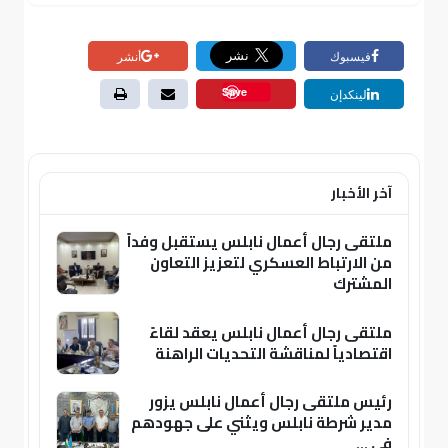
فيسبوك
أنشر
Save
لينكدإن
آخر الأخبار
ملتقى رجال أعمال نابلس يستقبل وفداً
من الارتباط العسكري لتعزيز التعاون
المشترك
ملتقى رجال أعمال نابلس يعقد لقاءً
اقتصادياً لمناقشة التحديات الراهنة
رئيس ملتقى رجال أعمال نابلس يزور
مدير شرطة نابلس ويثني على جهودهم
في ...