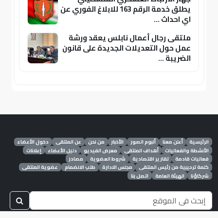
يطلق خدمة الرقم 163 للابلاغ الفوري عن
اي احداث ...
ملتقى رجال أعمال نابلس يعقد ورشة
عمل حول التعديلات الجديدة على قانون
الضريبة ...
الرئيسية
أعلن معنا
ألبوم الصور
الأخبار
من نحن
عن الملتقى
دخول الأعضاء
الأنشطة والفعاليات
أهداف الملتقى
معرض الفيديو
دليل الأعضاء
إعلانات
فعاليات قادمة
تقارير اقتصادية
شروط العضوية
مصادر
كلمة ترحيبية من رئيس الملتقى
مجلس الادارة
طلب الانضمام
عضوية الملتقى
شركاؤنا
الهيئة العامة
اتصل بنا