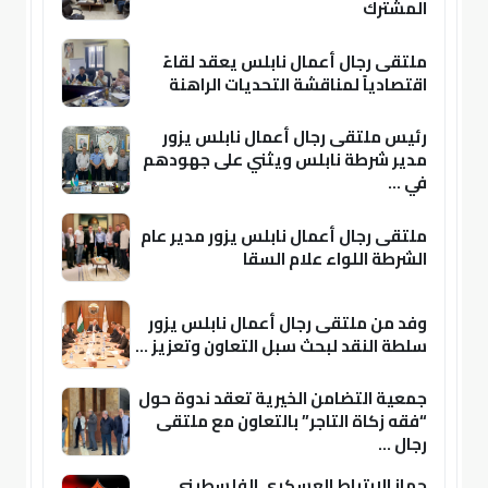
المشترك
ملتقى رجال أعمال نابلس يعقد لقاءً
اقتصادياً لمناقشة التحديات الراهنة
رئيس ملتقى رجال أعمال نابلس يزور
مدير شرطة نابلس ويثني على جهودهم
في ...
ملتقى رجال أعمال نابلس يزور مدير عام
الشرطة اللواء علام السقا
وفد من ملتقى رجال أعمال نابلس يزور
سلطة النقد لبحث سبل التعاون وتعزيز ...
جمعية التضامن الخيرية تعقد ندوة حول
“فقه زكاة التاجر” بالتعاون مع ملتقى
رجال ...
جهاز الارتباط العسكري الفلسطيني